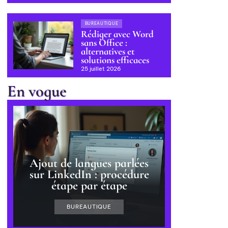
BUREAUTIQUE
Rédiger avec Word
sans Office :
alternatives et
solutions efficaces
25 juillet 2026
En vogue
Ajout de langues parlées
sur LinkedIn : procédure
étape par étape
BUREAUTIQUE