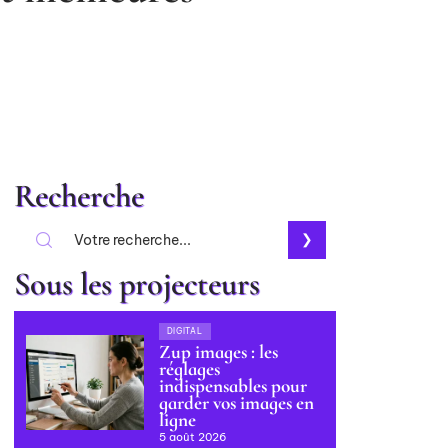
Recherche
Sous les projecteurs
DIGITAL
Zup images : les
réglages
indispensables pour
garder vos images en
ligne
5 août 2026