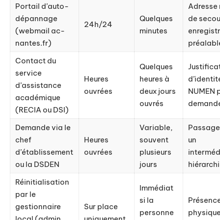
Portail d’auto-
Adresse 
dépannage
Quelques
de secou
24h/24
(webmail ac-
minutes
enregist
nantes.fr)
préalabl
Contact du
Quelques
Justifica
service
Heures
heures à
d’identit
d’assistance
ouvrées
deux jours
NUMEN p
académique
ouvrés
demand
(RECIA ou DSI)
Demande via le
Variable,
Passage
chef
Heures
souvent
un
d’établissement
ouvrées
plusieurs
interméd
ou la DSDEN
jours
hiérarch
Réinitialisation
Immédiat
par le
si la
Présenc
gestionnaire
Sur place
personne
physiqu
local (admin
uniquement