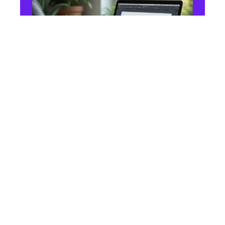
BUREAUTIQUE
Rédiger avec Word sans
Office : alternatives et
solutions efficaces
25 juillet 2026
En vogue