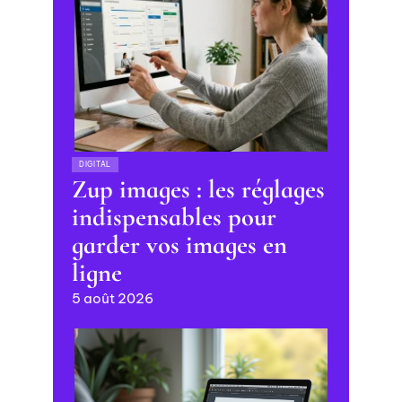
DIGITAL
Zup images : les réglages
indispensables pour
garder vos images en
ligne
5 août 2026