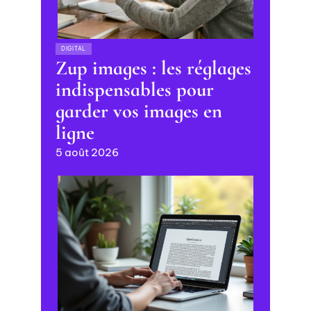
DIGITAL
Zup images : les réglages
indispensables pour
garder vos images en
ligne
5 août 2026