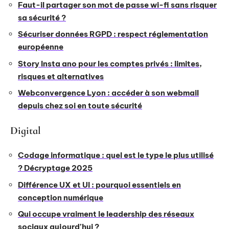
Faut-il partager son mot de passe wi-fi sans risquer
sa sécurité ?
Sécuriser données RGPD : respect réglementation
européenne
Story Insta ano pour les comptes privés : limites,
risques et alternatives
Webconvergence Lyon : accéder à son webmail
depuis chez soi en toute sécurité
Digital
Codage informatique : quel est le type le plus utilisé
? Décryptage 2025
Différence UX et UI : pourquoi essentiels en
conception numérique
Qui occupe vraiment le leadership des réseaux
sociaux aujourd’hui ?