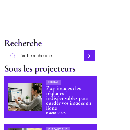
Recherche
Sous les projecteurs
DIGITAL
Zup images : les
réglages
indispensables pour
garder vos images en
ligne
5 août 2026
BUREAUTIQUE