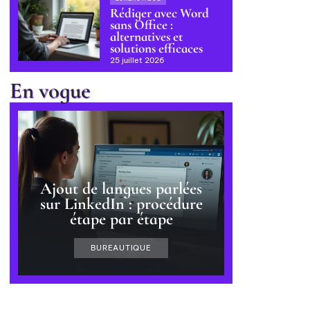
Rédiger avec Word
sans Office :
alternatives et
solutions efficaces
25 juillet 2026
En vogue
Ajout de langues parlées
sur LinkedIn : procédure
étape par étape
BUREAUTIQUE