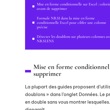
Mise en forme conditionnelle sur Excel : colori
avant de supprimer
Formule NB.SI dans la mise en forme
conditionnelle Excel pour cibler une colonne
précise
Détecter les doublons sur plusieurs colonnes av
NB.SI.ENS
Mise en forme conditionnell
supprimer
La plupart des guides proposent d’utili
doublons » dans l’onglet Données. Le pr
en double sans vous montrer lesquelles. 
disparaît.