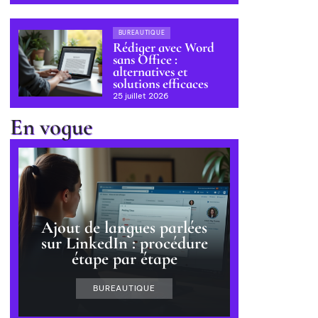
BUREAUTIQUE
Rédiger avec Word
sans Office :
alternatives et
solutions efficaces
25 juillet 2026
En vogue
Ajout de langues parlées
sur LinkedIn : procédure
étape par étape
BUREAUTIQUE