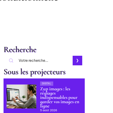
Recherche
Sous les projecteurs
DIGITAL
Zup images : les
réglages
indispensables pour
garder vos images en
ligne
5 août 2026