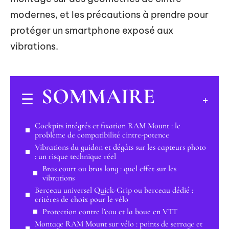
modernes, et les précautions à prendre pour
protéger un smartphone exposé aux
vibrations.
SOMMAIRE
Cockpits intégrés et fixation RAM Mount : le
problème de compatibilité cintre-potence
Vibrations du guidon et dégâts sur les capteurs photo
: un risque technique réel
Bras court ou bras long : quel effet sur les
vibrations
Berceau universel Quick-Grip ou berceau dédié :
critères de choix pour le vélo
Protection contre l’eau et la boue en VTT
Montage RAM Mount sur vélo : points de serrage et