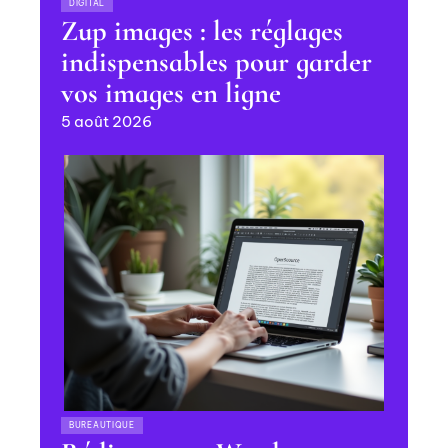
DIGITAL
Zup images : les réglages
indispensables pour garder
vos images en ligne
5 août 2026
BUREAUTIQUE