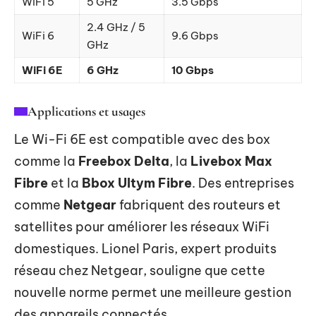
WiFi 5
5 GHz
3.5 Gbps
2.4 GHz / 5
WiFi 6
9.6 Gbps
GHz
WiFi 6E
6 GHz
10 Gbps
Applications et usages
Le Wi-Fi 6E est compatible avec des box
comme la
Freebox Delta
, la
Livebox Max
Fibre
et la
Bbox Ultym Fibre
. Des entreprises
comme
Netgear
fabriquent des routeurs et
satellites pour améliorer les réseaux WiFi
domestiques. Lionel Paris, expert produits
réseau chez Netgear, souligne que cette
nouvelle norme permet une meilleure gestion
des appareils connectés.