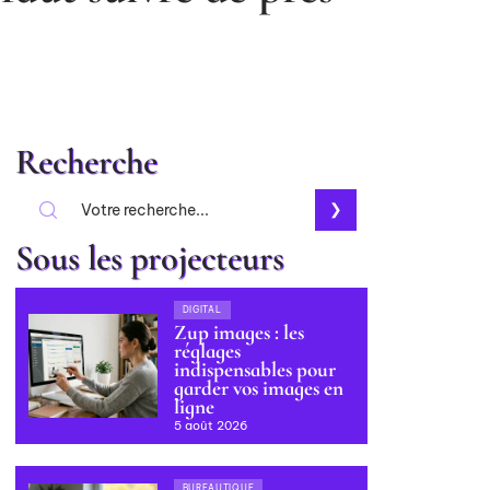
Recherche
Sous les projecteurs
DIGITAL
Zup images : les
réglages
indispensables pour
garder vos images en
ligne
5 août 2026
BUREAUTIQUE