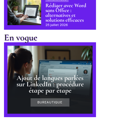
Rédiger avec Word
sans Office :
alternatives et
solutions efficaces
25 juillet 2026
En vogue
Ajout de langues parlées
sur LinkedIn : procédure
étape par étape
BUREAUTIQUE