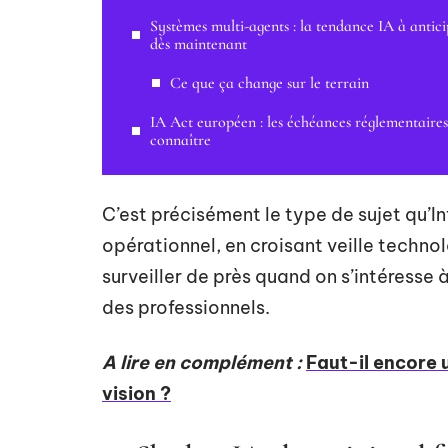
Systèmes multi-agents : la tendance IA à antici
dès maintenant
Ce que ça change sur le terrain
IA Act européen : les échéances réglementaires
connaître
C’est précisément le type de sujet qu’I
opérationnel, en croisant veille technolo
surveiller de près quand on s’intéresse à
des professionnels.
A lire en complément :
Faut-il encore 
vision ?