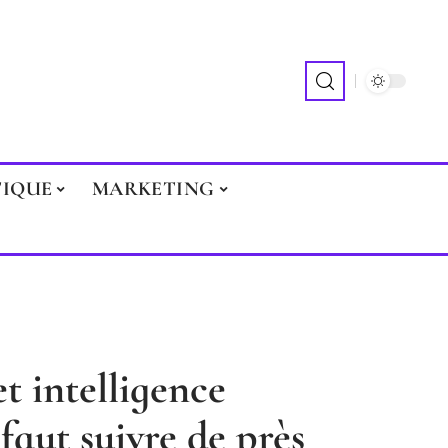
TIQUE
MARKETING
t intelligence
l faut suivre de près