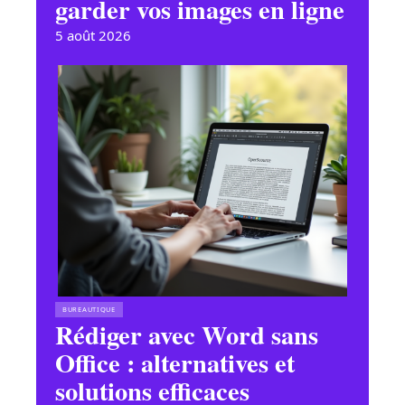
garder vos images en ligne
5 août 2026
BUREAUTIQUE
Rédiger avec Word sans
Office : alternatives et
solutions efficaces