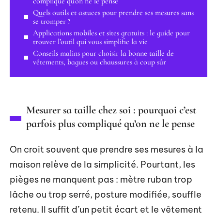
compliqué qu’on ne le pense
Quels outils et astuces pour prendre ses mesures sans
se tromper ?
Applications mobiles et sites gratuits : le guide pour
trouver l’outil qui vous simplifie la vie
Conseils malins pour choisir la bonne taille de
vêtements, bagues ou chaussures à coup sûr
Mesurer sa taille chez soi : pourquoi c’est
parfois plus compliqué qu’on ne le pense
On croit souvent que prendre ses mesures à la
maison relève de la simplicité. Pourtant, les
pièges ne manquent pas : mètre ruban trop
lâche ou trop serré, posture modifiée, souffle
retenu. Il suffit d’un petit écart et le vêtement