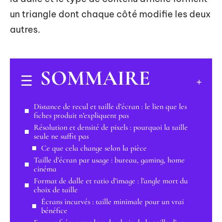
un triangle dont chaque côté modifie les deux
autres.
SOMMAIRE
Distance de recul et taille d’écran : le lien que les
fiches produit n’expliquent pas
Résolution et densité de pixels : pourquoi la taille
seule ne suffit pas
Ce que cela change selon la pièce
Taille d’écran par usage : bureau, gaming, home
cinéma
Format de dalle et ratio d’image : l’angle mort du
choix de taille
Écrans incurvés : taille minimale pour un vrai
bénéfice