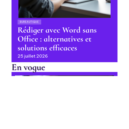
BUREAUTIQUE
Rédiger avec Word sans
Office : alternatives et
solutions efficaces
25 juillet 2026
En vogue
Ajout de langues parlées sur
LinkedIn : procédure étape par