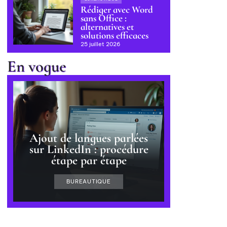
Rédiger avec Word
sans Office :
alternatives et
solutions efficaces
25 juillet 2026
En vogue
Ajout de langues parlées
sur LinkedIn : procédure
étape par étape
BUREAUTIQUE