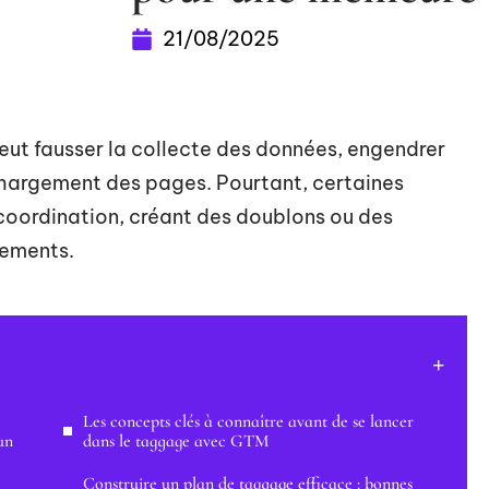
21/08/2025
ut fausser la collecte des données, engendrer
e chargement des pages. Pourtant, certaines
s coordination, créant des doublons ou des
énements.
Les concepts clés à connaître avant de se lancer
un
dans le taggage avec GTM
Construire un plan de taggage efficace : bonnes