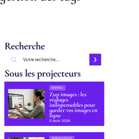
Recherche
Sous les projecteurs
DIGITAL
Zup images : les
réglages
indispensables pour
garder vos images en
ligne
5 août 2026
BUREAUTIQUE