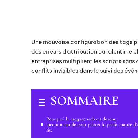
Une mauvaise configuration des tags pe
des erreurs d’attribution ou ralentir l
entreprises multiplient les scripts san
conflits invisibles dans le suivi des év
SOMMAIRE
Pourquoi le taggage web est devenu
incontournable pour piloter la performance d’
site