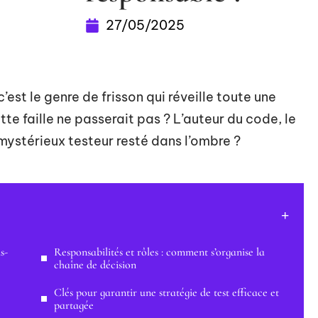
27/05/2025
’est le genre de frisson qui réveille toute une
tte faille ne passerait pas ? L’auteur du code, le
e mystérieux testeur resté dans l’ombre ?
s-
Responsabilités et rôles : comment s’organise la
chaîne de décision
Clés pour garantir une stratégie de test efficace et
partagée