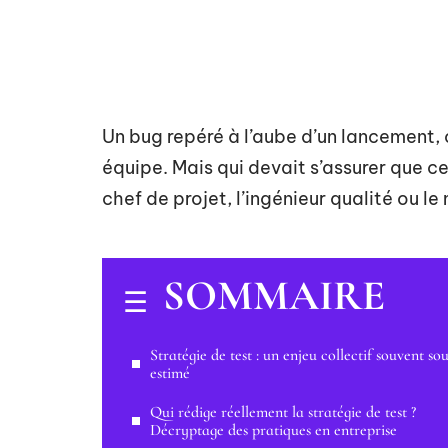
Un bug repéré à l’aube d’un lancement, c
équipe. Mais qui devait s’assurer que ce
chef de projet, l’ingénieur qualité ou l
SOMMAIRE
Stratégie de test : un enjeu collectif souvent sou
estimé
Qui rédige réellement la stratégie de test ?
Décryptage des pratiques en entreprise