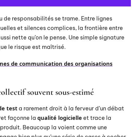
u de responsabilités se trame. Entre lignes
iduelles et silences complices, la frontière entre
ussi nette qu’on le pense. Une simple signature
e le risque est maîtrisé.
èmes de communication des organisations
collectif souvent sous-estimé
de test
a rarement droit à la ferveur d’un débat
qualité logicielle
ret façonne la
et trace la
n produit. Beaucoup la voient comme une
 engage bien plus qu’une série de cases à cocher.