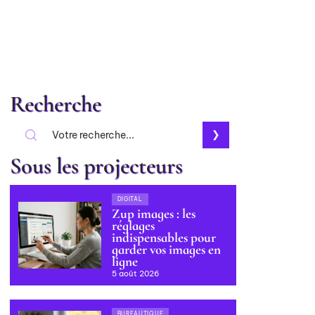
Recherche
Sous les projecteurs
DIGITAL
Zup images : les
réglages
indispensables pour
garder vos images en
ligne
5 août 2026
BUREAUTIQUE