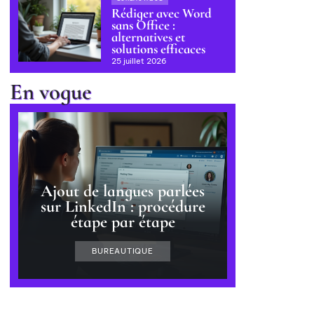
Rédiger avec Word
sans Office :
alternatives et
solutions efficaces
25 juillet 2026
En vogue
Ajout de langues parlées
sur LinkedIn : procédure
étape par étape
BUREAUTIQUE