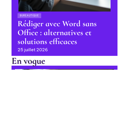
BUREAUTIQUE
Rédiger avec Word sans
Office : alternatives et
solutions efficaces
25 juillet 2026
En vogue
Ajout de langues parlées sur
LinkedIn : procédure étape par
étape