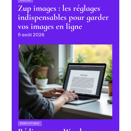
DIGITAL
Zup images : les réglages
indispensables pour garder
vos images en ligne
5 août 2026
BUREAUTIQUE