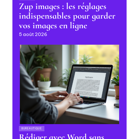
Zup images : les réglages
indispensables pour garder
vos images en ligne
5 août 2026
BUREAUTIQUE
Rédiger avec Word sans