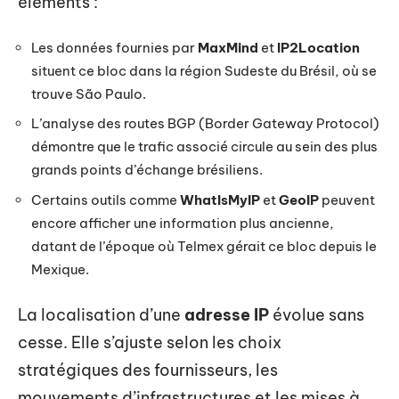
éléments :
Les données fournies par
MaxMind
et
IP2Location
situent ce bloc dans la région Sudeste du Brésil, où se
trouve São Paulo.
L’analyse des routes BGP (Border Gateway Protocol)
démontre que le trafic associé circule au sein des plus
grands points d’échange brésiliens.
Certains outils comme
WhatIsMyIP
et
GeoIP
peuvent
encore afficher une information plus ancienne,
datant de l’époque où Telmex gérait ce bloc depuis le
Mexique.
La localisation d’une
adresse IP
évolue sans
cesse. Elle s’ajuste selon les choix
stratégiques des fournisseurs, les
mouvements d’infrastructures et les mises à