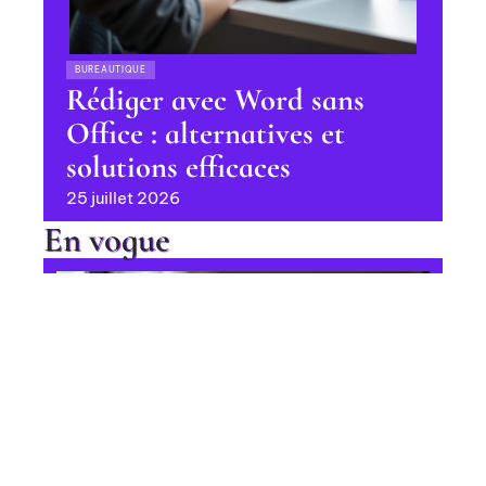
BUREAUTIQUE
Rédiger avec Word sans
Office : alternatives et
solutions efficaces
25 juillet 2026
En vogue
Ajout de langues parlées sur
LinkedIn : procédure étape par