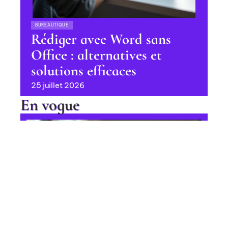
BUREAUTIQUE
Rédiger avec Word sans
Office : alternatives et
solutions efficaces
25 juillet 2026
En vogue
Ajout de langues parlées sur
LinkedIn : procédure étape par
étape