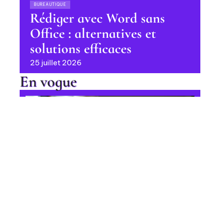
BUREAUTIQUE
Rédiger avec Word sans
Office : alternatives et
solutions efficaces
25 juillet 2026
En vogue
Ajout de langues parlées sur
LinkedIn : procédure étape par
étape
Contact
Mentions Légales
Sitemap
BUREAUTIQUE
© 2025 | geeknewz.fr