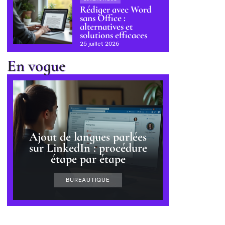
Rédiger avec Word
sans Office :
alternatives et
solutions efficaces
25 juillet 2026
En vogue
Ajout de langues parlées
sur LinkedIn : procédure
étape par étape
BUREAUTIQUE