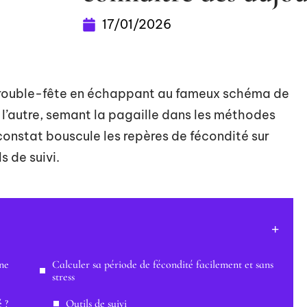
17/01/2026
 trouble-fête en échappant au fameux schéma de
à l’autre, semant la pagaille dans les méthodes
 constat bouscule les repères de fécondité sur
s de suivi.
une
Calculer sa période de fécondité facilement et sans
stress
é ?
Outils de suivi