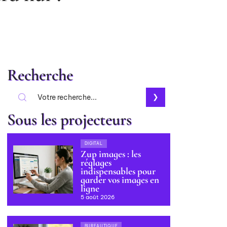
Recherche
Sous les projecteurs
DIGITAL
Zup images : les
réglages
indispensables pour
garder vos images en
ligne
5 août 2026
BUREAUTIQUE