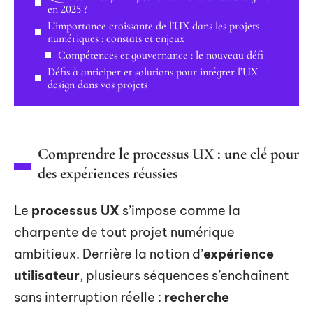
en 2025 ?
L’importance croissante de l’UX dans les projets
numériques : constats et enjeux
Compétences et gouvernance : le nouveau défi
Défis à anticiper et solutions pour intégrer l’UX
design dans vos projets
Comprendre le processus UX : une clé pour
des expériences réussies
Le
processus UX
s’impose comme la
charpente de tout projet numérique
ambitieux. Derrière la notion d’
expérience
utilisateur
, plusieurs séquences s’enchaînent
sans interruption réelle :
recherche