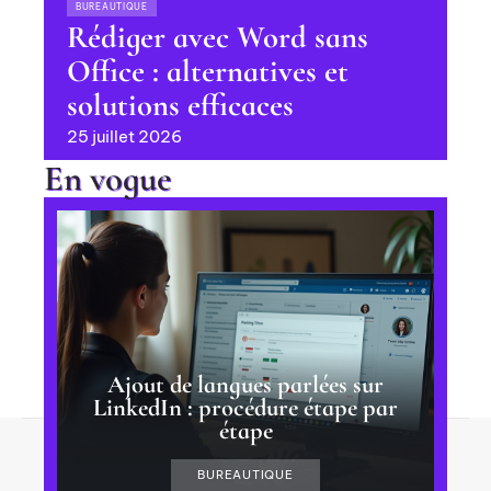
BUREAUTIQUE
Rédiger avec Word sans
Office : alternatives et
solutions efficaces
25 juillet 2026
En vogue
Ajout de langues parlées sur
LinkedIn : procédure étape par
étape
Contact
Mentions Légales
Sitemap
BUREAUTIQUE
© 2025 | geeknewz.fr