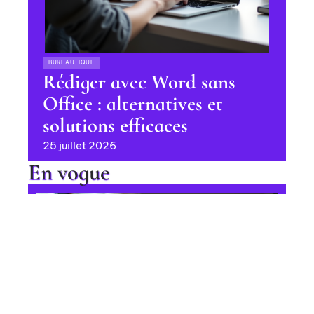
BUREAUTIQUE
Rédiger avec Word sans
Office : alternatives et
solutions efficaces
25 juillet 2026
En vogue
Ajout de langues parlées sur