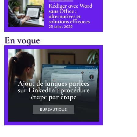
Rédiger avec Word
sans Office :
alternatives et
solutions efficaces
25 juillet 2026
En vogue
Ajout de langues parlées
sur LinkedIn : procédure
étape par étape
BUREAUTIQUE