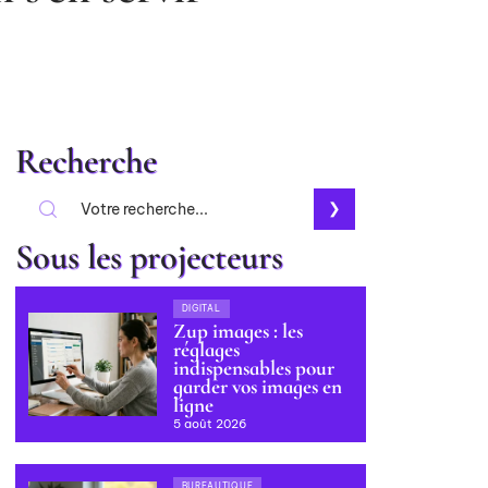
Recherche
Sous les projecteurs
DIGITAL
Zup images : les
réglages
indispensables pour
garder vos images en
ligne
5 août 2026
BUREAUTIQUE