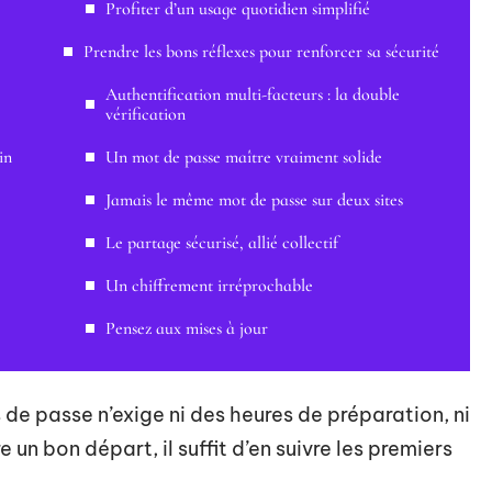
Profiter d’un usage quotidien simplifié
Prendre les bons réflexes pour renforcer sa sécurité
Authentification multi-facteurs : la double
vérification
in
Un mot de passe maître vraiment solide
Jamais le même mot de passe sur deux sites
Le partage sécurisé, allié collectif
Un chiffrement irréprochable
Pensez aux mises à jour
 de passe n’exige ni des heures de préparation, ni
un bon départ, il suffit d’en suivre les premiers