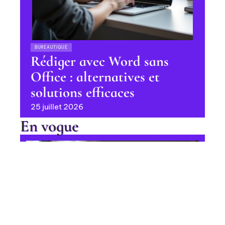
BUREAUTIQUE
Rédiger avec Word sans
Office : alternatives et
solutions efficaces
25 juillet 2026
En vogue
Ajout de langues parlées sur