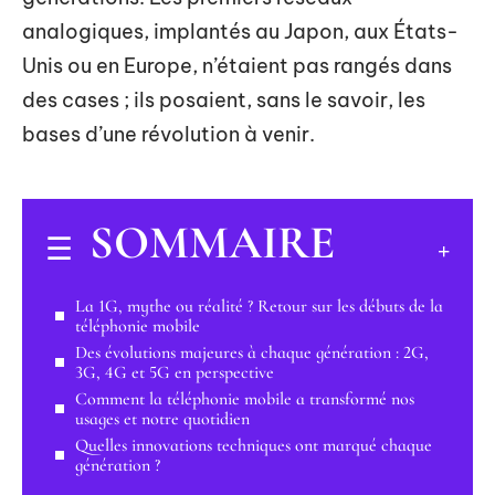
analogiques, implantés au Japon, aux États-
Unis ou en Europe, n’étaient pas rangés dans
des cases ; ils posaient, sans le savoir, les
bases d’une révolution à venir.
SOMMAIRE
La 1G, mythe ou réalité ? Retour sur les débuts de la
téléphonie mobile
Des évolutions majeures à chaque génération : 2G,
3G, 4G et 5G en perspective
Comment la téléphonie mobile a transformé nos
usages et notre quotidien
Quelles innovations techniques ont marqué chaque
génération ?