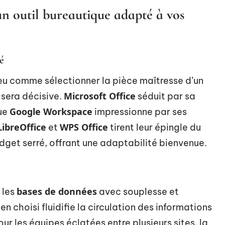
un outil bureautique adapté à vos
té
peu comme sélectionner la pièce maîtresse d’un
Microsoft Office
t sera décisive.
séduit par sa
Google Workspace
que
impressionne par ses
LibreOffice
WPS Office
et
tirent leur épingle du
dget serré, offrant une adaptabilité bienvenue.
bases de données
 les
avec souplesse et
en choisi fluidifie la circulation des informations
r les équipes éclatées entre plusieurs sites, la