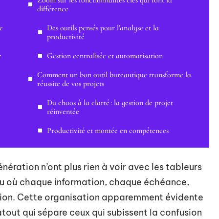
Zoom sur les fonctionnalités clés qui font la
différence
e
Des outils pensés pour l’analyse et la
productivité
e
Gestion centralisée et automatisation
Comment un bon outil bureautique transforme la
réussite de vos projets
Du chaos à la clarté : la gestion de projet
réinventée
Productivité et montée en compétences
nération n’ont plus rien à voir avec les tableurs
seau où chaque information, chaque échéance,
tion. Cette organisation apparemment évidente
tout qui sépare ceux qui subissent la confusion