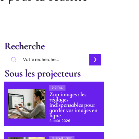
Recherche
Sous les projecteurs
DIGITAL
Zup images : les
réglages
indispensables pour
garder vos images en
ligne
5 août 2026
BUREAUTIQUE