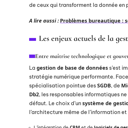
de ceux qui transforment la donnée en 
A lire aussi :
Problèmes bureautique : so
Les enjeux actuels de la ges
Entre maîtrise technologique et gouv
gestion de base de données
La
s’est i
stratégie numérique performante. Face 
SGDB
Mi
spécialisation pointue des
, de
Db2
, les responsables informatiques ne
système de gesti
défaut. Le choix d’un
l’architecture même de l’information et
CRM
logiciels de ge
L’intégration de
et de