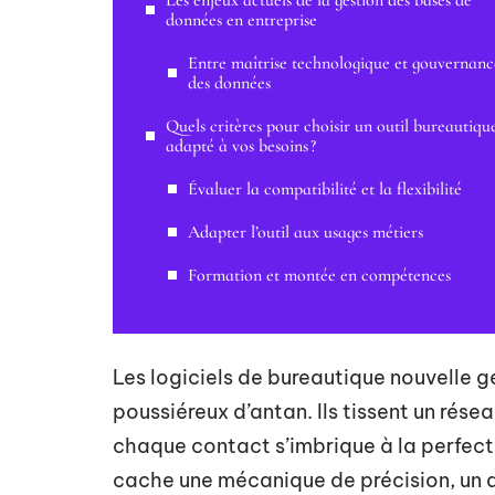
Les enjeux actuels de la gestion des bases de
données en entreprise
Entre maîtrise technologique et gouvernanc
des données
Quels critères pour choisir un outil bureautiqu
adapté à vos besoins ?
Évaluer la compatibilité et la flexibilité
Adapter l’outil aux usages métiers
Formation et montée en compétences
Les logiciels de bureautique nouvelle gé
poussiéreux d’antan. Ils tissent un ré
chaque contact s’imbrique à la perfec
cache une mécanique de précision, un a