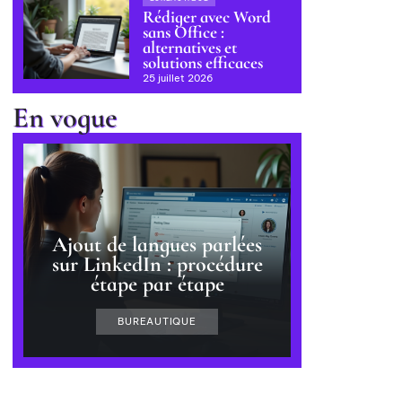
Rédiger avec Word
sans Office :
alternatives et
solutions efficaces
25 juillet 2026
En vogue
Ajout de langues parlées
sur LinkedIn : procédure
étape par étape
BUREAUTIQUE